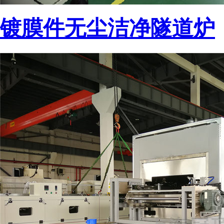
镀膜件无尘洁净隧道炉