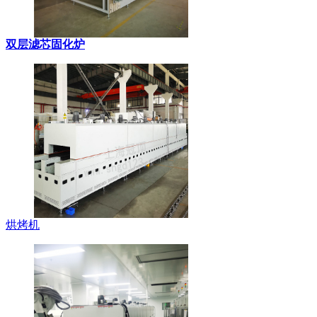
双层滤芯固化炉
烘烤机