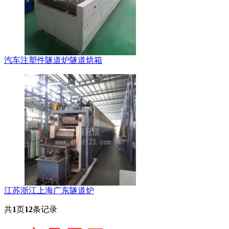
汽车注塑件隧道炉隧道烘箱
江苏浙江上海广东隧道炉
共
1
页
12
条记录