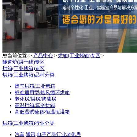
您当前位置:
>
产品中心
>
烘箱(工业烤箱)专区
>
隧道炉(烘干线)专区
烘箱(工业烤箱)专区
烘箱(工业烤箱)品种分类
燃气烘箱/工业烤箱
标准通用型/热风循环烘箱
老化房/烘房/烤漆房
高温烘箱/真空烘箱
高低温试验箱/恒温恒湿箱
烘箱(工业烤箱)行业分类
汽车,通讯,电子产品行业老化房