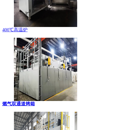
400℃高温炉
燃气双通道烤箱