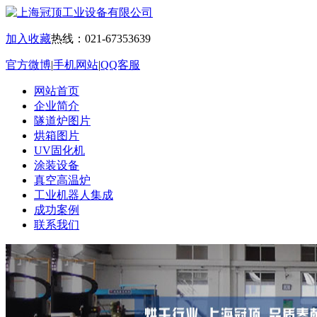
加入收藏
热线：021-67353639
官方微博
|
手机网站
|
QQ客服
网站首页
企业简介
隧道炉图片
烘箱图片
UV固化机
涂装设备
真空高温炉
工业机器人集成
成功案例
联系我们