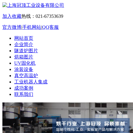
加入收藏
热线：021-67353639
官方微博
|
手机网站
|
QQ客服
网站首页
企业简介
隧道炉图片
烘箱图片
UV固化机
涂装设备
真空高温炉
工业机器人集成
成功案例
联系我们