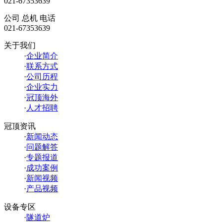
021-67353639
公司 总机 电话
021-67353639
关于我们
·
企业简介
·
联系方式
·
公司历程
·
企业实力
·
冠顶海外
·
人才招聘
冠顶资讯
·
新闻动态
·
问题解答
·
专题报道
·
成功案例
·
新闻视频
·
产品视频
设备专区
·
隧道炉