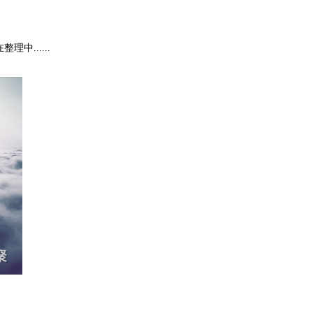
......