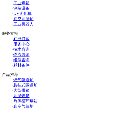
·
工业烘箱
·
涂装设备
·
UV固化机
·
真空高温炉
·
工业机器人
服务支持
·
在线订购
·
服务中心
·
技术咨询
·
物流咨询
·
维修咨询
·
耗材备件
产品推荐
·
燃气隧道炉
·
悬挂式隧道炉
·
大型烘箱
·
高温烘箱
·
热风循环烘箱
·
真空气氛炉