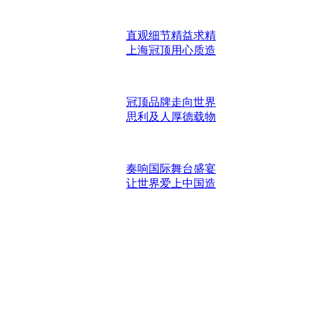
直观细节精益求精
上海冠顶用心质造
冠顶品牌走向世界
思利及人厚德载物
奏响国际舞台盛宴
让世界爱上中国造