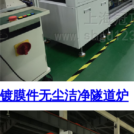
镀膜件无尘洁净隧道炉