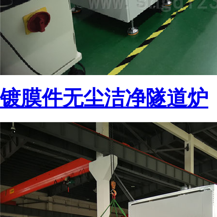
镀膜件无尘洁净隧道炉